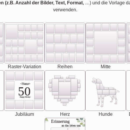
en (z.B. Anzahl der Bilder, Text, Format,
…) und die Vorlage d
verwenden.
Raster-Variation
Reihen
Mitte
<Name>
50
-Happy Birday-
Jubiläum
Herz
Hunde
Erinnerung
an das leben uan