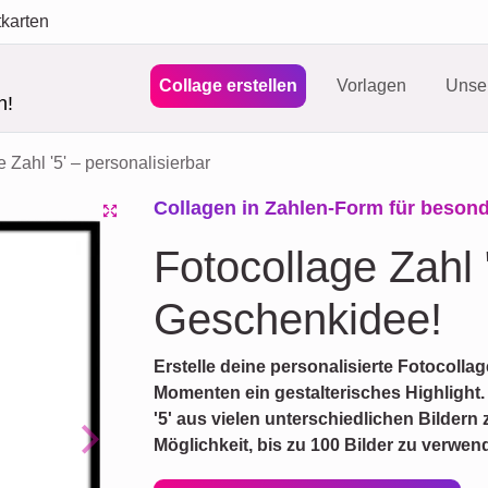
tkarten
Collage erstellen
Vorlagen
Unser
n!
 Zahl '5' – personalisierbar
Collagen in Zahlen-Form für beson
Fotocollage Zahl 
Geschenkidee!
Erstelle deine personalisierte Fotocol
Momenten ein gestalterisches Highlight. 
'5' aus vielen unterschiedlichen Bilder
Möglichkeit, bis zu 100 Bilder zu verwen
Next