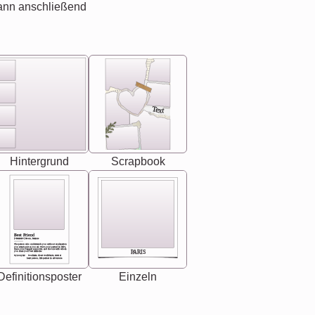
ann anschließend
Text
Hintergrund
Scrapbook
Best Friend
[<NAME>] Noun, feminie
The person who understands you without explanation
you accepts just as you are. She's your partner in life's,
chaos your biggest supporter, and the one with whom
PARIS
you share your best memories.
Synonyms: Soulmate, closet confidante, sister at
heart person, life partner in adventure.
Definitionsposter
Einzeln