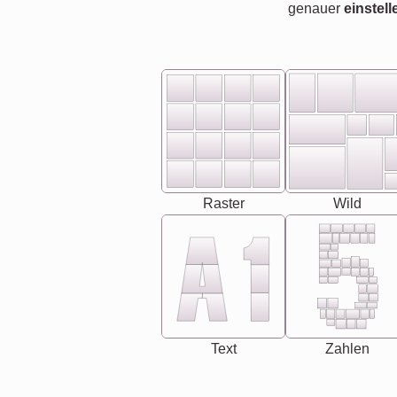
genauer
einstell
Raster
Wild
Text
Zahlen