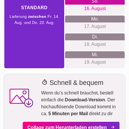
So.
STANDARD
16. August
Lieferung
zwischen
Fr. 14.
Mo.
Aug. und Do. 20. Aug.
17. August
Di.
18. August
Mi.
19. August
Schnell & bequem
Wenn du’s schnell brauchst, bestell
einfach die
Download-Version
. Der
hochauflösende Download kommt in
ca.
5 Minuten per Mail
direkt zu dir
Collage zum Herunterladen erstellen