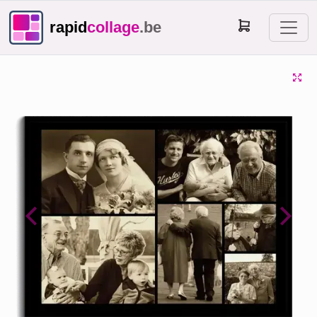
rapid
collage
.be
Previous
Next