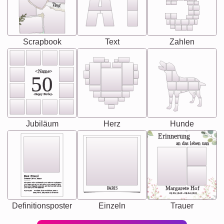
Text
Scrapbook
Text
Zahlen
<Name>
50
-Happy Birday-
Jubiläum
Herz
Hunde
Erinnerung
an das leben uan
Best Friend
[<NAME>] Noun, feminie
The person who understands you without explanation
you accepts just as you are. She's your partner in life's,
chaos your biggest supporter, and the one with whom
Margarete Hof
PARIS
you share your best memories.
Synonyms: Soulmate, closet confidante, sister at
heart person, life partner in adventure.
02.05.1940 - 08.04.2021
Definitionsposter
Einzeln
Trauer