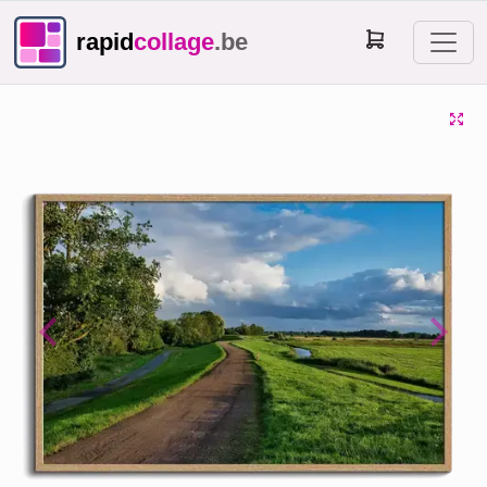
rapid
collage
.be
Previous
Next