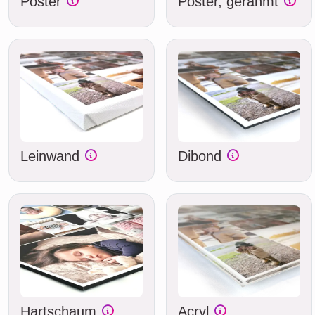
Poster
Poster, gerahmt
Leinwand
Dibond
Hartschaum
Acryl