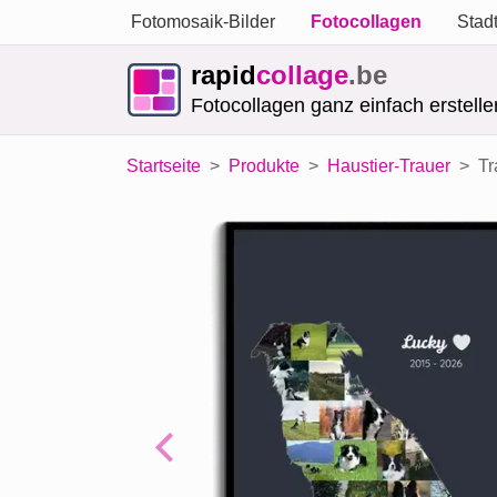
Fotomosaik-Bilder
Fotocollagen
Stad
rapid
collage
.be
Fotocollagen ganz einfach erstelle
Startseite
Produkte
Haustier-Trauer
Tr
Previous