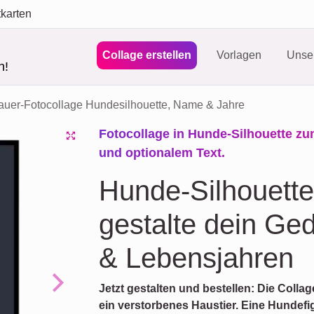
tkarten
Collage erstellen
Vorlagen
Unser
n!
auer-Fotocollage Hundesilhouette, Name & Jahre
Fotocollage in Hunde-Silhouette z
und optionalem Text.
Hunde-Silhouette
gestalte dein Ge
& Lebensjahren
Jetzt gestalten und bestellen: Die Coll
Next
ein verstorbenes Haustier. Eine Hundefigu