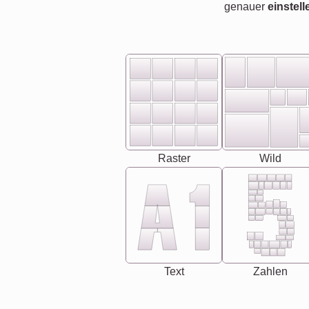
genauer
einstell
Raster
Wild
Text
Zahlen