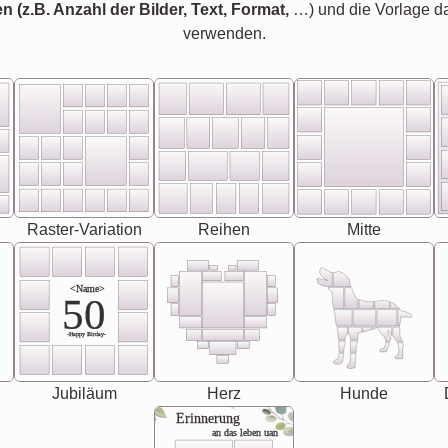
en (z.B. Anzahl der Bilder, Text, Format,
…) und die Vorlage d
verwenden.
Raster-Variation
Reihen
Mitte
<Name>
50
-Happy Birday-
Jubiläum
Herz
Hunde
Erinnerung
an das leben uan