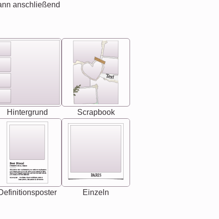
ann anschließend
Text
Hintergrund
Scrapbook
Best Friend
[<NAME>] Noun, feminie
The person who understands you without explanation
you accepts just as you are. She's your partner in life's,
chaos your biggest supporter, and the one with whom
PARIS
you share your best memories.
Synonyms: Soulmate, closet confidante, sister at
heart person, life partner in adventure.
Definitionsposter
Einzeln