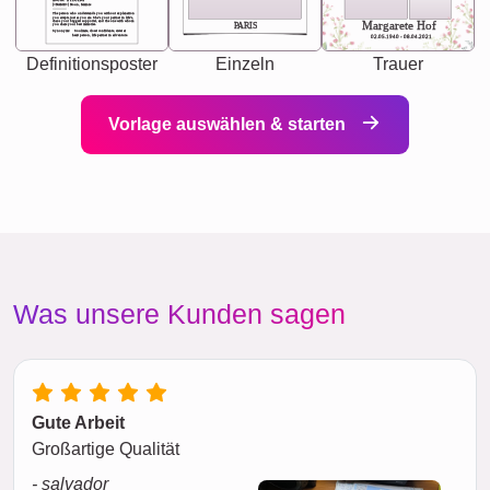
[<NAME>] Noun, feminie
The person who understands you without explanation
you accepts just as you are. She's your partner in life's,
chaos your biggest supporter, and the one with whom
Margarete Hof
PARIS
you share your best memories.
Synonyms: Soulmate, closet confidante, sister at
heart person, life partner in adventure.
02.05.1940 - 08.04.2021
Definitionsposter
Einzeln
Trauer
Vorlage auswählen & starten
Was unsere Kunden sagen
Gute Arbeit
Großartige Qualität
- salvador