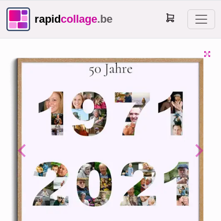
rapid
collage
.be
Previous
Next