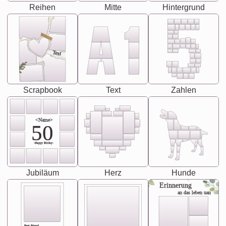
Reihen
Mitte
Hintergrund
Text
Scrapbook
Text
Zahlen
<Name>
50
-Happy Birday-
Jubiläum
Herz
Hunde
Erinnerung
an das leben uan
Best Friend