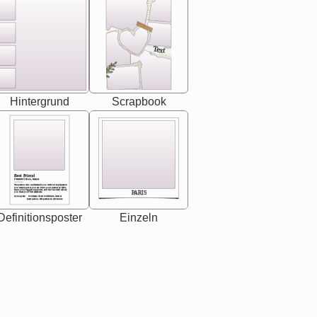
Text
Hintergrund
Scrapbook
Best Friend
[<NAME>] Noun, feminie
The person who understands you without explanation
you accepts just as you are. She's your partner in life's,
chaos your biggest supporter, and the one with whom
PARIS
you share your best memories.
Synonyms: Soulmate, closet confidante, sister at
heart person, life partner in adventure.
Definitionsposter
Einzeln