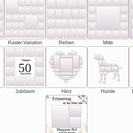
Raster-Variation
Reihen
Mitte
<Name>
50
-Happy Birday-
Jubiläum
Herz
Hunde
Erinnerung
an das leben uan
Margarete Hof
02.05.1940 - 08.04.2021