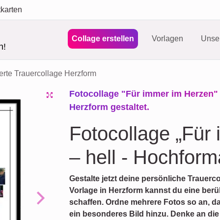
tkarten
Collage erstellen
Vorlagen
Unser
n!
erte Trauercollage Herzform
Fotocollage "Für immer im Herzen" -
Herzform gestaltet.
Fotocollage „Für
– hell - Hochform
Gestalte jetzt deine persönliche Trauerco
Vorlage in Herzform kannst du eine ber
schaffen. Ordne mehrere Fotos so an, das
Next
ein besonderes Bild hinzu. Denke an di