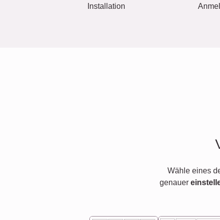
Installation
Anme
Wähle eines d
genauer
einstell