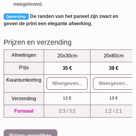
meegeleverd.
De randen van het paneel zijn zwart en
Opmerking:
geven de print een elegante afwerking.
Prijzen en verzending
Afmetingen
20x30cm
20x60cm
Prijs
35 €
39 €
Kwantumkorting
Weergeven...
Weergeven...
13 €
13 €
Verzending
Formaat
2:3 / 3:2
1:2 / 2:1
Prijzen vergelijken