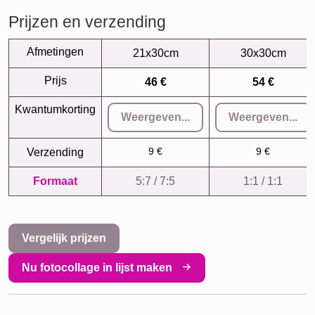
Prijzen en verzending
Afmetingen
21x30cm
30x30cm
Prijs
46 €
54 €
Kwantumkorting
Weergeven...
Weergeven...
9 €
9 €
Verzending
Formaat
5:7 / 7:5
1:1 / 1:1
Vergelijk prijzen
Nu fotocollage in lijst maken