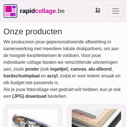
rapid
collage
.be
Onze producten
We produceren jouw gepersonaliseerde afbeelding in
samenwerking met meerdere lokale drukpartners, om aan
de hoogste kwaliteitseisen te voldoen. Voor jouw
individuele collage bieden we verschillende uitvoeringen
aan, zoals
poster
(ook
ingelijst
),
canvas
,
alu-dibond
,
hardschuimplaat
en
acryl
, zodat er voor iedere smaak en
elk budget iets passends is.
Als je jouw fotocollage niet gedrukt wilt hebben, kun je ook
een
(JPG) download
bestellen.