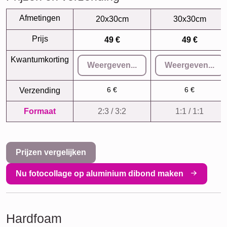
Afmetingen
20x30cm
30x30cm
Prijs
49 €
49 €
Kwantumkorting
Weergeven...
Weergeven...
6 €
6 €
Verzending
Formaat
2:3 / 3:2
1:1 / 1:1
Prijzen vergelijken
Nu fotocollage op aluminium dibond maken
Hardfoam