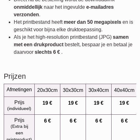
onmiddellijk
naar het ingevulde
e-mailadres
verzonden
.
Het printbestand heeft
meer dan 50 megapixels
en is
geschikt voor bijna elke druktoepassing.
Als je het high-resolution printbestand (JPG)
samen
met een drukproduct
bestelt, bespaar je en betaal je
daarvoor
slechts
6 €
.
Prijzen
Afmetingen
20x30cm
30x30cm
30x40cm
40x40cm
Prijs
19 €
19 €
19 €
19 €
(individueel)
Prijs
6 €
6 €
6 €
6 €
(Extra bij
een
printproduct)