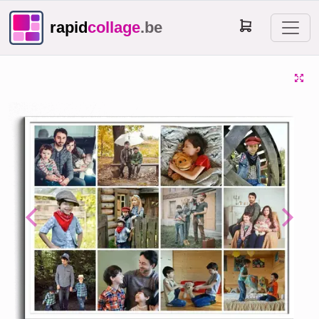
rapid
collage
.be
Previous
Next