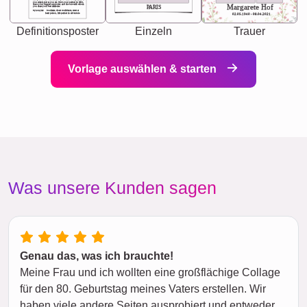
you accepts just as you are. She's your partner in life's,
chaos your biggest supporter, and the one with whom
Margarete Hof
PARIS
you share your best memories.
Synonyms: Soulmate, closet confidante, sister at
heart person, life partner in adventure.
02.05.1940 - 08.04.2021
Definitionsposter
Einzeln
Trauer
Vorlage auswählen & starten
Was unsere Kunden sagen
Genau das, was ich brauchte!
Meine Frau und ich wollten eine großflächige Collage
für den 80. Geburtstag meines Vaters erstellen. Wir
haben viele andere Seiten ausprobiert und entweder