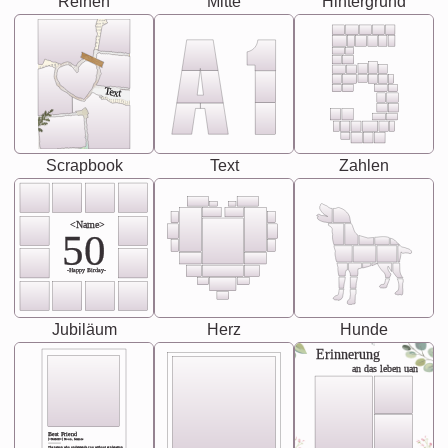
Reihen
Mitte
Hintergrund
Text
Scrapbook
Text
Zahlen
<Name>
50
-Happy Birday-
Jubiläum
Herz
Hunde
Erinnerung
an das leben uan
Best Friend
[<NAME>] Noun, feminie
The person who understands you without explanation