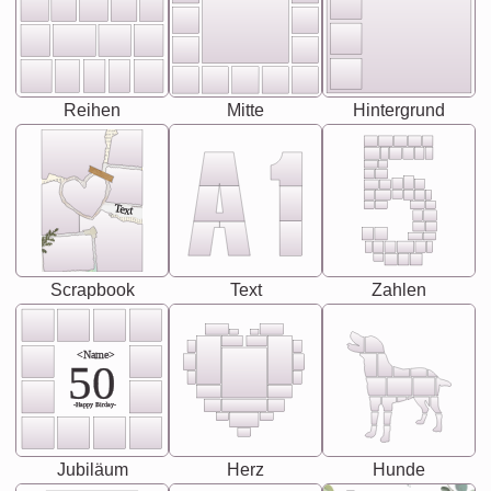
Reihen
Mitte
Hintergrund
Text
Scrapbook
Text
Zahlen
<Name>
50
-Happy Birday-
Jubiläum
Herz
Hunde