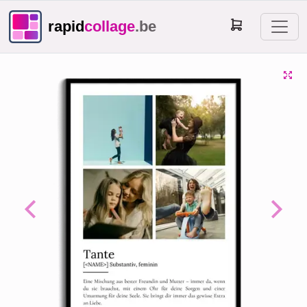
rapid
collage
.be
Previous
Next