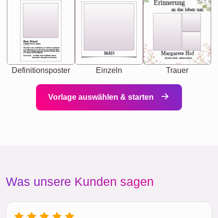
Erinnerung
an das leben uan
Best Friend
[<NAME>] Noun, feminie
The person who understands you without explanation
you accepts just as you are. She's your partner in life's,
chaos your biggest supporter, and the one with whom
Margarete Hof
PARIS
you share your best memories.
Synonyms: Soulmate, closet confidante, sister at
heart person, life partner in adventure.
02.05.1940 - 08.04.2021
Definitionsposter
Einzeln
Trauer
Vorlage auswählen & starten
Was unsere Kunden sagen