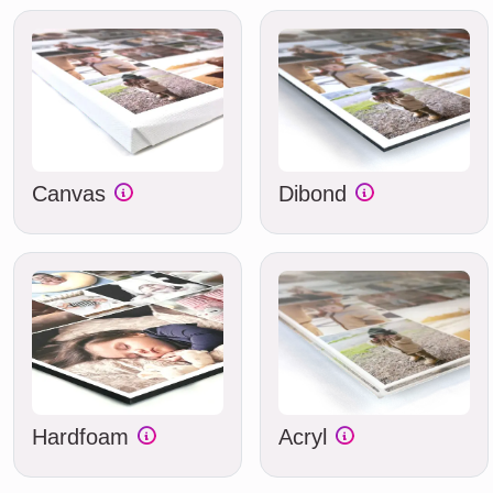
Canvas
Dibond
Hardfoam
Acryl