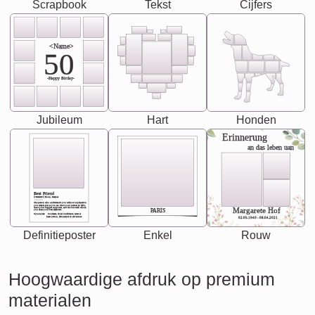
Scrapbook
Tekst
Cijfers
<Name>
50
-Happy Birday-
Jubileum
Hart
Honden
Erinnerung
an das leben uan
Best Friend
[<NAME>] Noun, feminie
The person who understands you without explanation
you accepts just as you are. She's your partner in life's,
chaos your biggest supporter, and the one with whom
Margarete Hof
PARIS
you share your best memories.
Synonyms: Soulmate, closet confidante, sister at
heart person, life partner in adventure.
02.05.1940 - 08.04.2021
Definitieposter
Enkel
Rouw
Hoogwaardige afdruk op premium
materialen