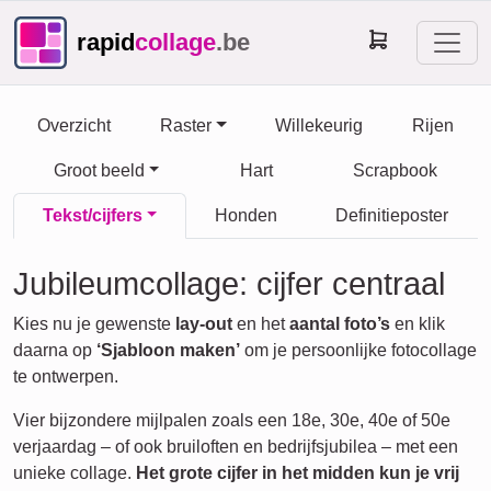
rapid
collage
.be
Overzicht
Raster
Willekeurig
Rijen
Groot beeld
Hart
Scrapbook
Tekst/cijfers
Honden
Definitieposter
Jubileumcollage: cijfer centraal
Kies nu je gewenste
lay-out
en het
aantal foto’s
en klik
daarna op
‘Sjabloon maken’
om je persoonlijke fotocollage
te ontwerpen.
Vier bijzondere mijlpalen zoals een 18e, 30e, 40e of 50e
verjaardag – of ook bruiloften en bedrijfsjubilea – met een
unieke collage.
Het grote cijfer in het midden kun je vrij