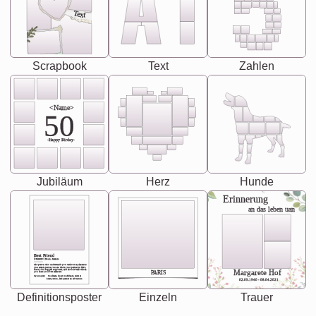
Text
Scrapbook
Text
Zahlen
<Name>
50
-Happy Birday-
Jubiläum
Herz
Hunde
Erinnerung
an das leben uan
Best Friend
[<NAME>] Noun, feminie
The person who understands you without explanation
you accepts just as you are. She's your partner in life's,
chaos your biggest supporter, and the one with whom
Margarete Hof
PARIS
you share your best memories.
Synonyms: Soulmate, closet confidante, sister at
heart person, life partner in adventure.
02.05.1940 - 08.04.2021
Definitionsposter
Einzeln
Trauer