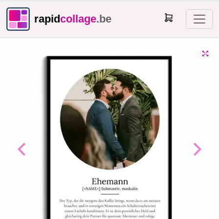
rapid
collage
.be
Previous
Next