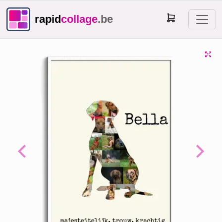
rapid
collage
.be
Previous
Next