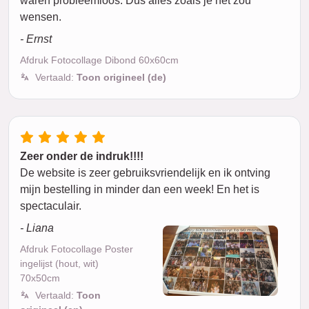
waren probleemloos. Dus alles zoals je het zou
wensen.
- Ernst
Afdruk Fotocollage Dibond 60x60cm
Vertaald:
Toon origineel (de)
Zeer onder de indruk!!!!
De website is zeer gebruiksvriendelijk en ik ontving
mijn bestelling in minder dan een week! En het is
spectaculair.
- Liana
Afdruk Fotocollage Poster
ingelijst (hout, wit)
70x50cm
Vertaald:
Toon