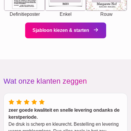
The person who understands you without explanation
you accepts just as you are. She's your partner in life's,
chaos your biggest supporter, and the one with whom
Margarete Hof
PARIS
you share your best memories.
Synonyms: Soulmate, closet confidante, sister at
heart person, life partner in adventure.
02.05.1940 - 08.04.2021
Definitieposter
Enkel
Rouw
Sjabloon kiezen & starten
Wat onze klanten zeggen
zeer goede kwaliteit en snelle levering ondanks de
kerstperiode.
De druk is scherp en kleurecht. Bestelling en levering