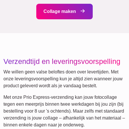
Events
Scrapbook
Seizoensgebonden
Steden
Geboorte