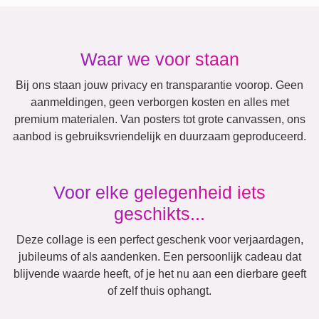
Andere ideeën, voorbeelden:
Vakantie
Huwelijk