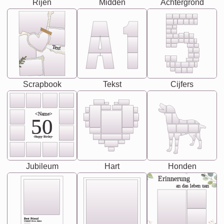
Rijen
Midden
Achtergrond
Text
Scrapbook
Tekst
Cijfers
<Name>
50
-Happy Birday-
Jubileum
Hart
Honden
Erinnerung
an das leben uan
Best Friend
[<NAME>] Noun, feminie