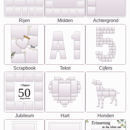
Rijen
Midden
Achtergrond
Text
Scrapbook
Tekst
Cijfers
<Name>
50
-Happy Birday-
Jubileum
Hart
Honden
Erinnerung
an das leben uan