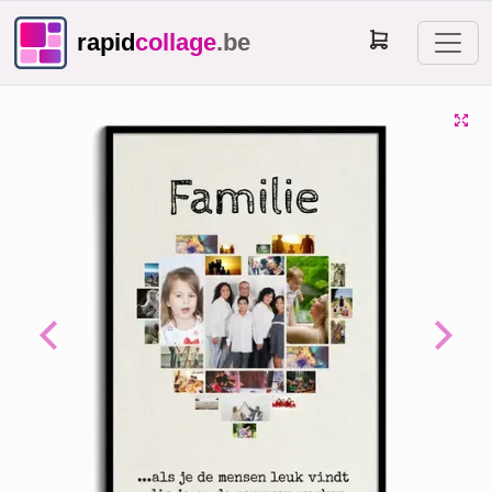
rapid
collage
.be
Previous
Next