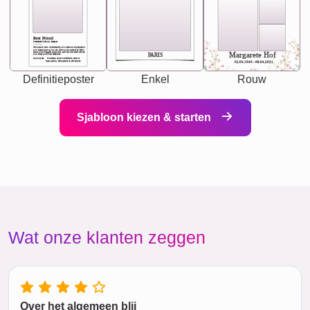
Best Friend
[<NAME>] Noun, feminie
The person who understands you without explanation
you accepts just as you are. She's your partner in life's,
chaos your biggest supporter, and the one with whom
Margarete Hof
PARIS
you share your best memories.
Synonyms: Soulmate, closet confidante, sister at
heart person, life partner in adventure.
02.05.1940 - 08.04.2021
Definitieposter
Enkel
Rouw
Sjabloon kiezen & starten
Wat onze klanten zeggen
Over het algemeen blij