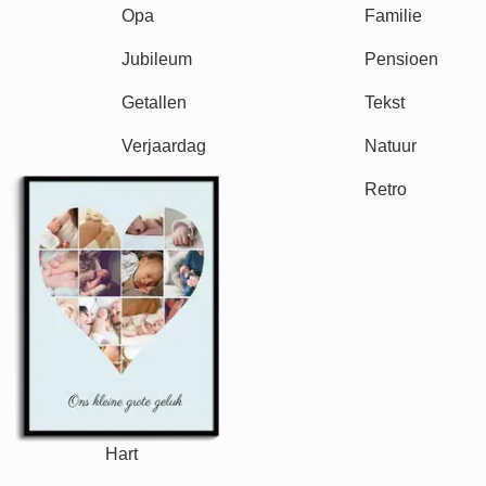
Seizoensgebonden
Steden
Klassiek
Geboorte