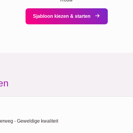
Sjabloon kiezen & starten
en
erweg - Geweldige kwaliteit