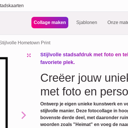
tadskaarten
Collage maken
Sjablonen
Onze mate
Stijlvolle Hometown Print
Stijlvolle stadsafdruk met foto en t
favoriete plek.
Creëer jouw unie
met foto en persoo
Ontwerp je eigen unieke kunstwerk en ve
stijlvolle manier. Deze fotocollage in ho
bovenste derde deel, met daaronder ruim
Next
woorden zoals "Heimat" en voeg de naam 