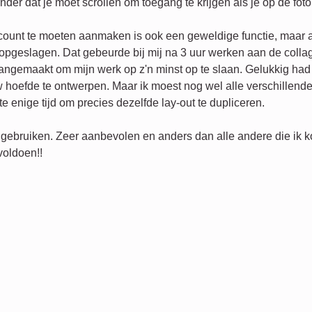
der dat je moet scrollen om toegang te krijgen als je op de foto
count te moeten aanmaken is ook een geweldige functie, maar a
t opgeslagen. Dat gebeurde bij mij na 3 uur werken aan de coll
aangemaakt om mijn werk op z'n minst op te slaan. Gelukkig had 
 hoefde te ontwerpen. Maar ik moest nog wel alle verschillende
e enige tijd om precies dezelfde lay-out te dupliceren.
 gebruiken. Zeer aanbevolen en anders dan alle andere die ik k
voldoen!!