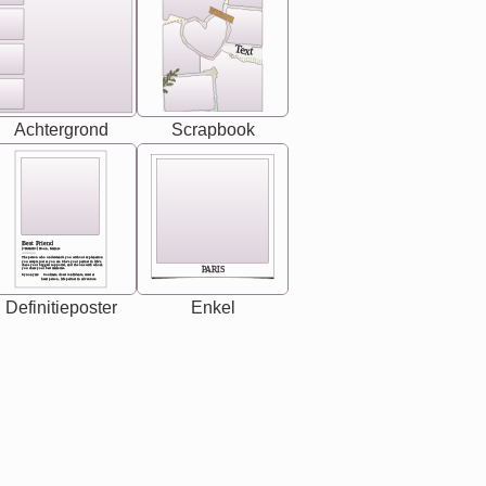
Text
Achtergrond
Scrapbook
Best Friend
[<NAME>] Noun, feminie
The person who understands you without explanation
you accepts just as you are. She's your partner in life's,
chaos your biggest supporter, and the one with whom
PARIS
you share your best memories.
Synonyms: Soulmate, closet confidante, sister at
heart person, life partner in adventure.
Definitieposter
Enkel