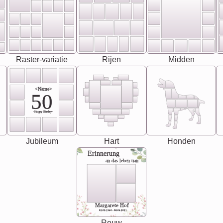
Raster-variatie
Rijen
Midden
<Name>
50
-Happy Birday-
Jubileum
Hart
Honden
Erinnerung
an das leben uan
Margarete Hof
02.05.1940 - 08.04.2021
Rouw