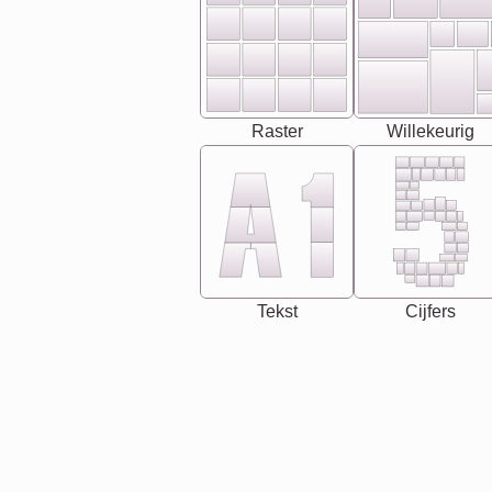
Raster
Willekeurig
Tekst
Cijfers