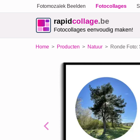
Fotomozaïek Beelden
Fotocollages
S
rapid
collage
.be
Fotocollages eenvoudig maken!
Home
Producten
Natuur
Ronde Foto: 
Previous