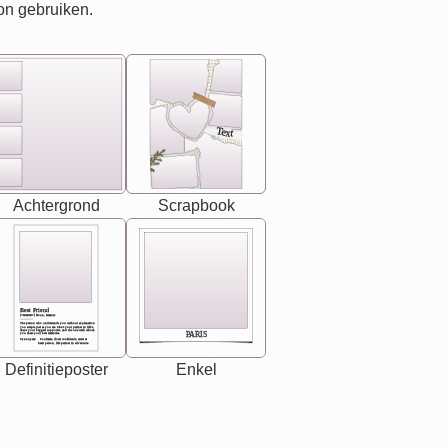
on gebruiken.
Text
Achtergrond
Scrapbook
Best Friend
[<NAME>] Noun, feminie
The person who understands you without explanation
you accepts just as you are. She's your partner in life's,
chaos your biggest supporter, and the one with whom
PARIS
you share your best memories.
Synonyms: Soulmate, closet confidante, sister at
heart person, life partner in adventure.
Definitieposter
Enkel