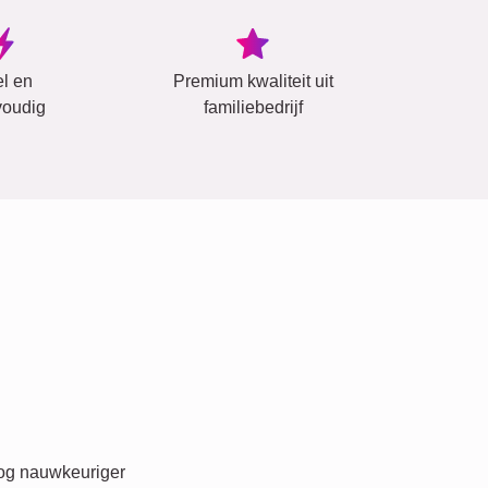
el en
Premium kwaliteit uit
oudig
familiebedrijf
nog nauwkeuriger