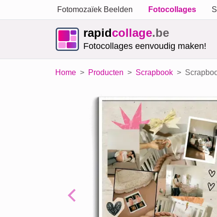
Fotomozaïek Beelden
Fotocollages
S
rapid
collage
.be
Fotocollages eenvoudig maken!
Home
Producten
Scrapbook
Scrapboo
Previous