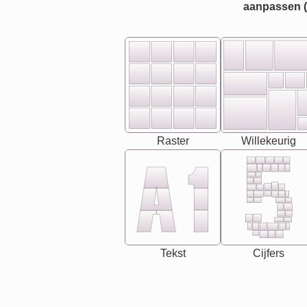
aanpassen (bi
Raster
Willekeurig
Tekst
Cijfers