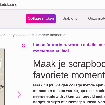
tadskaarten
Collage maken
Sjablonen
Onze mate
k-Sunny fotocollage favoriete momenten
Losse fotoprints, warme details en 
momenten stijlvol.
Maak je scrapboo
favoriete momen
Maak nu jouw eigen collage met de sjab
momenten op een warme, speelse manier v
neergelegde afdrukken, aangevuld met sub
Next
hartjes, strikjes of bloemetjes. Ideaal vo