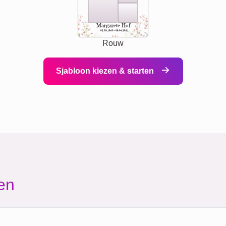
Margarete Hof
02.05.1940 - 08.04.2021
Rouw
Sjabloon kiezen & starten
en