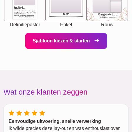
Best Friend
[<NAME>] Noun, feminie
The person who understands you without explanation
you accepts just as you are. She's your partner in life's,
chaos your biggest supporter, and the one with whom
Margarete Hof
PARIS
you share your best memories.
Synonyms: Soulmate, closet confidante, sister at
heart person, life partner in adventure.
02.05.1940 - 08.04.2021
Definitieposter
Enkel
Rouw
Sjabloon kiezen & starten
Wat onze klanten zeggen
Eenvoudige uitvoering, snelle verwerking
Ik wilde precies deze lay-out en was enthousiast over