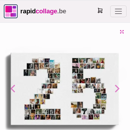
rapid
collage
.be
Previous
Next