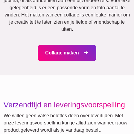
Andere ideeën, voorbeelden:
Vakantie
Huwelijk
Events
Scrapbook
Seizoensgebonden
Steden
Mama
Klassiek
Geboorte
&
Oma
Kinderen
Papa
&
Opa
Familie
Jubileum
Pensioen
Tekst