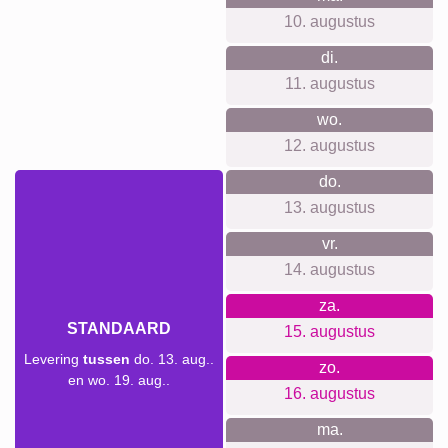
Rouw
Rouw
Waar we voor staan
Onze winkel belooft geen registraties, nieuwsbrieven of
verborgen kosten. We zorgen voor prijs transparantie en je
krijgt de wandophanging bij je aankoop. Met respect voor
de privacy en het milieu streven we naar duurzame en
klimaatneutrale productieomstandigheden, en daarop zijn
we trots.
Voor elke gelegenheid iets
geschikts...
Een persoonlijke foto collage is perfect voor tal van