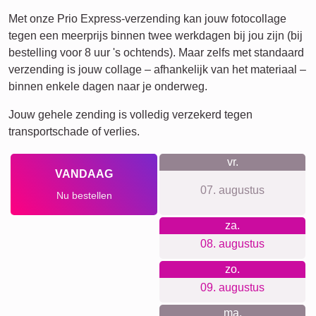
Getallen
Verjaardag
Natuur
Hart
Retro
Veel!
Team
Vrienden
School
Honden
Katten
Definitieposter
XXL
Huisdier-