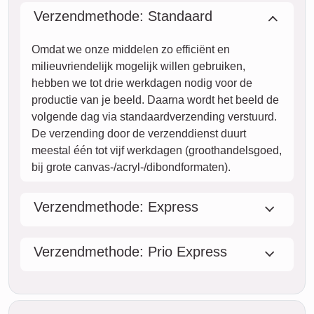
product geleverd wordt als je vandaag bestelt.
Met onze Prio Express-verzending kan jouw fotocollage
tegen een meerprijs binnen twee werkdagen bij jou zijn (bij
bestelling voor 8 uur 's ochtends). Maar zelfs met standaard
verzending is jouw collage – afhankelijk van het materiaal –
binnen enkele dagen naar je onderweg.
Jouw gehele zending is volledig verzekerd tegen
transportschade of verlies.
vr.
VANDAAG
07. augustus
Nu bestellen
za.
08. augustus
zo.
09. augustus