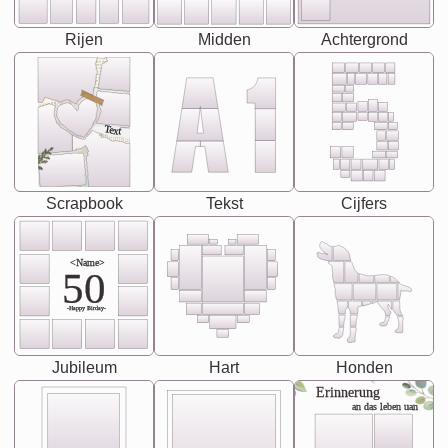
Rijen
Midden
Achtergrond
Text
Scrapbook
Tekst
Cijfers
<Name>
50
-Happy Birday-
Jubileum
Hart
Honden
Erinnerung
an das leben uan