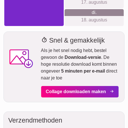
gelegenheden. Denk bijvoorbeeld aan verjaardagen,
jubilea, of als aandenken aan een bijzondere reis. Voor elke
gelegenheid is er een passende vorm en foto-aantal te
vinden. Het maken van een collage is een leuke manier om
je creativiteit te laten zien en je liefde of vriendschap te
uiten.
Collage maken
Verzendtijd en leveringsvoorspelling
We willen geen valse beloftes doen over levertijden. Met
onze leveringsvoorspelling kun je altijd zien wanneer jouw