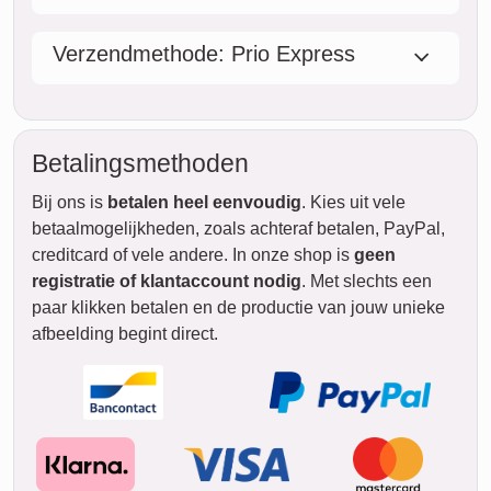
vr.
14. augustus
za.
15. augustus
zo.
16. augustus
STANDAARD
ma.
Levering
tussen
vr. 14. aug..
17. augustus
en do. 20. aug..
di.
18. augustus
wo.
19. augustus
do.
20. augustus