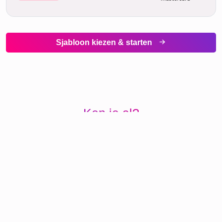
vr.
21. augustus
Snel & gemakkelijk
Als je het snel nodig hebt, bestel
gewoon de
Download-versie
. De
hoge resolutie download komt binnen
ongeveer
5 minuten per e-mail
direct
naar je toe
Collage downloaden maken
Verzendmethoden
Verzendmethode: Standaard