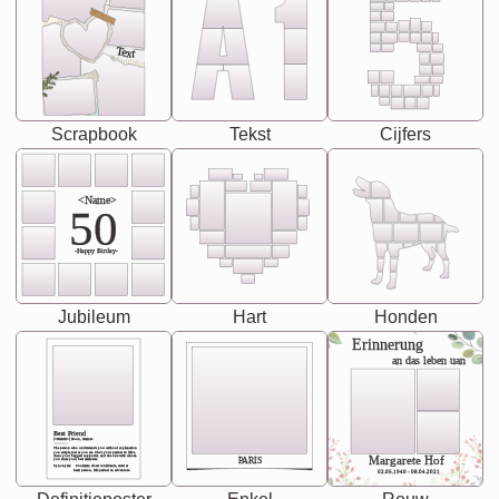
Text
Scrapbook
Tekst
Cijfers
<Name>
50
-Happy Birday-
Jubileum
Hart
Honden
Erinnerung
an das leben uan
Best Friend
[<NAME>] Noun, feminie
The person who understands you without explanation
you accepts just as you are. She's your partner in life's,
chaos your biggest supporter, and the one with whom
Margarete Hof
PARIS
you share your best memories.
Synonyms: Soulmate, closet confidante, sister at
heart person, life partner in adventure.
02.05.1940 - 08.04.2021