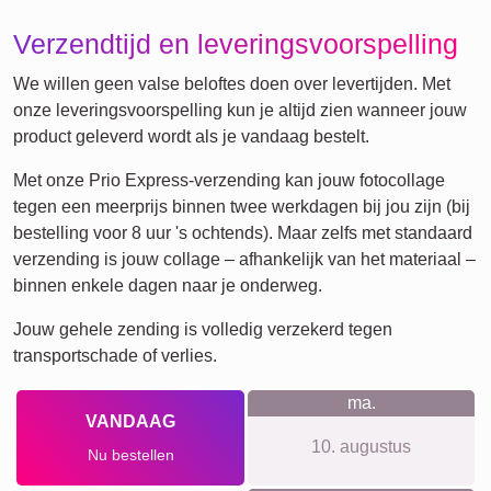
Jubileum
Getallen
Tekst
Verjaardag
Natuur
Hart
Retro
Veel!
Team
Vrienden
School
Honden
Katten
Definitieposter
XXL
Huisdier-
Rouw
Rouw