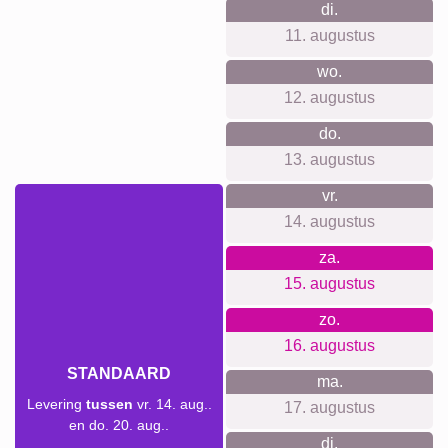
Waar we voor staan
Onze belofte: geen registratie, geen tracking en geen
nieuwsbrief. Heldere prijzen zonder verborgen kosten,
inclusief wandophangsysteem. Hoogwaardige materialen
met briljante kleuren, een gebruiksvriendelijke web-app
voor iedereen, en duurzaam en klimaatneutraal in kantoor
en productie. Reviews tonen tevreden klanten.
Voor elke gelegenheid iets
geschikts...
Ideaal voor 25 jaar huwelijk (zilveren bruiloft), de 25e
verjaardag, 25 jaar samen of vriendschap, een 25-jarig