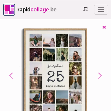
rapid
collage
.be
Previous
Next