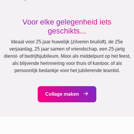
Andere ideeën, voorbeelden:
Vakantie
Huwelijk
Events
Scrapbook
Seizoensgebonden
Steden
Mama
Klassiek
Geboorte
&
Oma
Kinderen
Papa
&
Opa
Familie
Pensioen