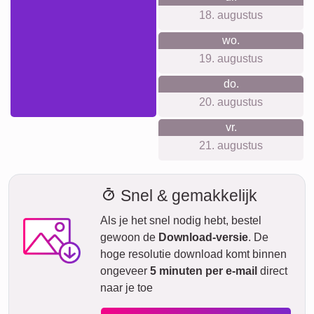
dienst- of bedrijfsjubileum. Mooi als middelpunt op het feest,
als blijvende herinnering voor thuis of kantoor, of als
persoonlijk bedankje voor het jubilerende teamlid.
Collage maken
Verzendtijd en leveringsvoorspelling
We willen geen valse beloftes doen over levertijden. Met
onze leveringsvoorspelling kun je altijd zien wanneer jouw
product geleverd wordt als je vandaag bestelt.
Met onze Prio Express-verzending kan jouw fotocollage