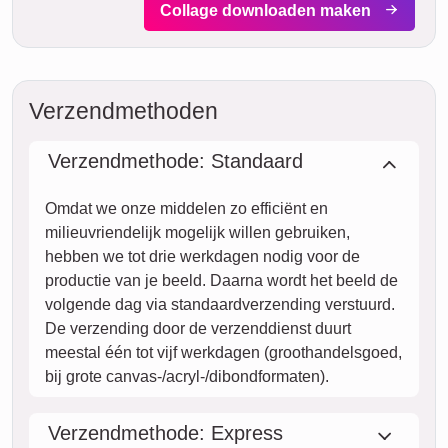
tegen een meerprijs binnen twee werkdagen bij jou zijn (bij
bestelling voor 8 uur 's ochtends). Maar zelfs met standaard
verzending is jouw collage – afhankelijk van het materiaal –
binnen enkele dagen naar je onderweg.
Jouw gehele zending is volledig verzekerd tegen
transportschade of verlies.
ma.
VANDAAG
10. augustus
Nu bestellen
di.
11. augustus
wo.
12. augustus
do.
13. augustus