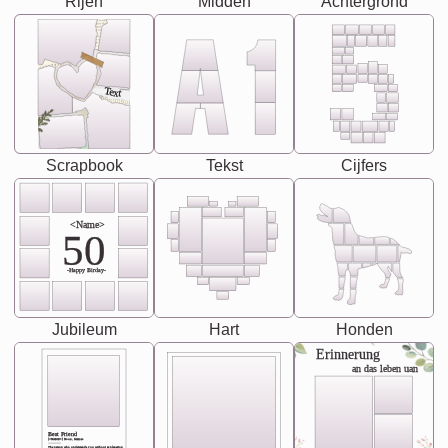
Rijen
Midden
Achtergrond
Text
Scrapbook
Tekst
Cijfers
<Name>
50
-Happy Birday-
Jubileum
Hart
Honden
Erinnerung
an das leben uan
Best Friend
[<NAME>] Noun, feminie
The person who understands you without explanation