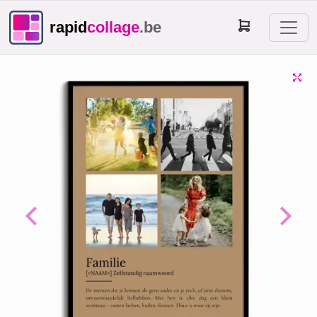
rapid
collage
.be
Previous
Next