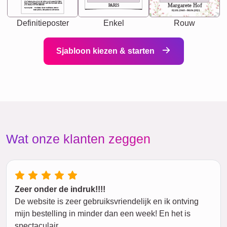
you accepts just as you are. She's your partner in life's,
chaos your biggest supporter, and the one with whom
Margarete Hof
PARIS
you share your best memories.
Synonyms: Soulmate, closet confidante, sister at
heart person, life partner in adventure.
02.05.1940 - 08.04.2021
Definitieposter
Enkel
Rouw
Sjabloon kiezen & starten
Wat onze klanten zeggen
Zeer onder de indruk!!!!
De website is zeer gebruiksvriendelijk en ik ontving
mijn bestelling in minder dan een week! En het is
spectaculair.