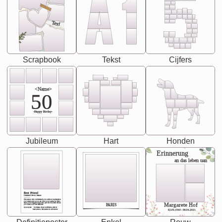
Text
Scrapbook
Tekst
Cijfers
<Name>
50
-Happy Birday-
Jubileum
Hart
Honden
Erinnerung
an das leben uan
Best Friend
[<NAME>] Noun, feminie
The person who understands you without explanation
you accepts just as you are. She's your partner in life's,
chaos your biggest supporter, and the one with whom
Margarete Hof
PARIS
you share your best memories.
Synonyms: Soulmate, closet confidante, sister at
heart person, life partner in adventure.
02.05.1940 - 08.04.2021