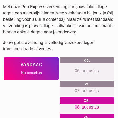
Katten
Honden
XXL