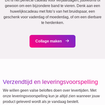
Veel!
Vrienden
School