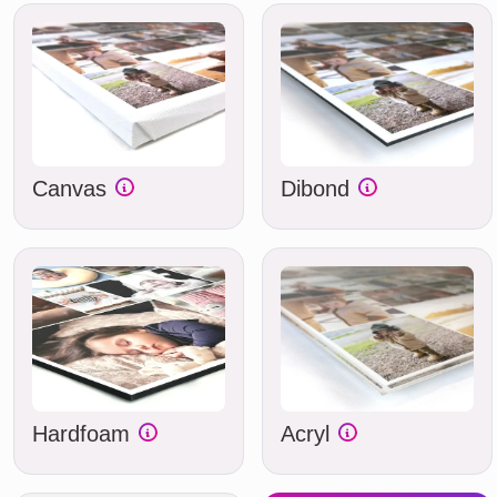
Canvas
Dibond
Hardfoam
Acryl