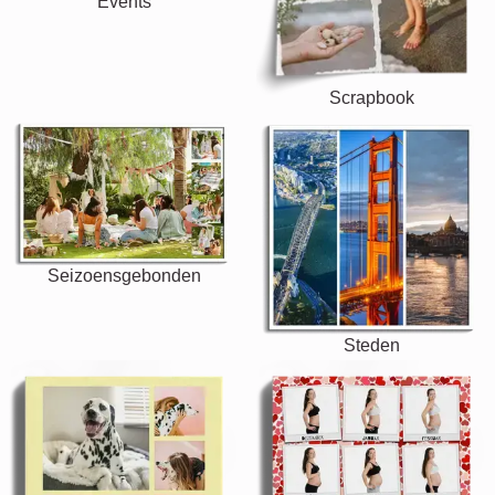
Events
Scrapbook
Seizoensgebonden
Steden