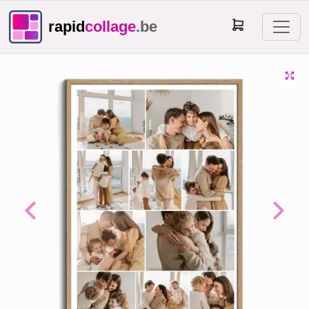
rapid
collage
.be
Previous
Next