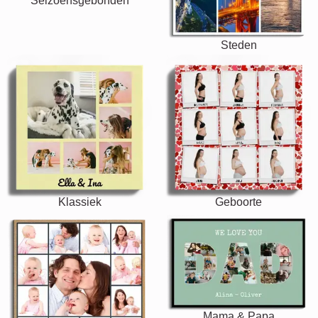
Seizoensgebonden
Steden
Klassiek
Geboorte
Mama & Papa