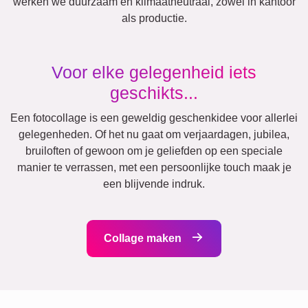
Vrienden
School
Katten
Honden