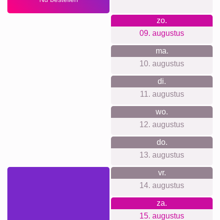
Rouw
Huisdier-Rouw
Waar we voor staan
Wij hechten waarde aan eenvoud en transparantie. Geen
account, geen tracking, geen onverwachte kosten. Gewoon
eerlijke prijzen inclusief wandbevestiging. En natuurlijk
werken we duurzaam en klimaatneutraal, zowel in kantoor
als productie.