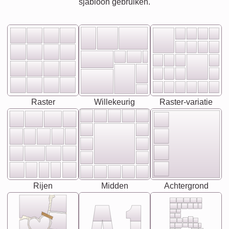
sjabloon gebruiken.
Raster
Willekeurig
Raster-variatie
Rijen
Midden
Achtergrond