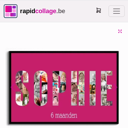
rapid
collage
.be
Previous
Next