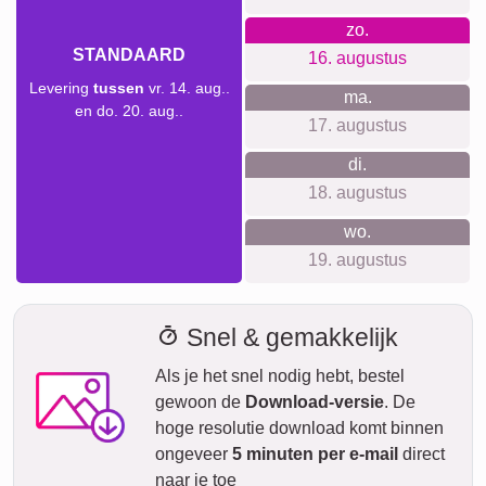
Voor elke gelegenheid iets
geschikts...
Een fotocollage is een geweldig geschenkidee voor allerlei
gelegenheden. Of het nu gaat om verjaardagen, jubilea,
bruiloften of gewoon om je geliefden op een speciale
manier te verrassen, met een persoonlijke touch maak je
een blijvende indruk.
Collage maken
Verzendtijd en leveringsvoorspelling