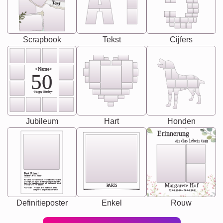
Text
Scrapbook
Tekst
Cijfers
<Name>
50
-Happy Birday-
Jubileum
Hart
Honden
Erinnerung
an das leben uan
Best Friend
[<NAME>] Noun, feminie
The person who understands you without explanation
you accepts just as you are. She's your partner in life's,
chaos your biggest supporter, and the one with whom
Margarete Hof
PARIS
you share your best memories.
Synonyms: Soulmate, closet confidante, sister at
heart person, life partner in adventure.
02.05.1940 - 08.04.2021
Definitieposter
Enkel
Rouw