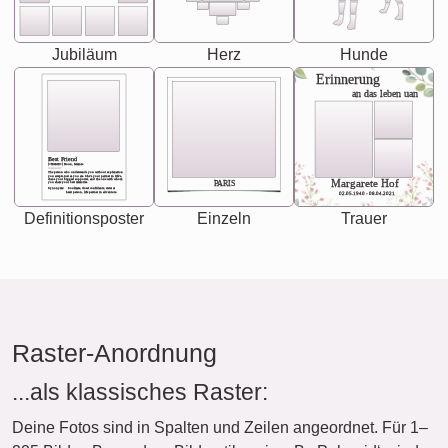
Jubiläum
Herz
Hunde
Erinnerung
an das leben uan
Best Friend
[<NAME>] Noun, feminie
The person who understands you without explanation
you accepts just as you are. She's your partner in life's,
chaos your biggest supporter, and the one with whom
Margarete Hof
PARIS
you share your best memories.
Synonyms: Soulmate, closet confidante, sister at
heart person, life partner in adventure.
02.05.1940 - 08.04.2021
Definitionsposter
Einzeln
Trauer
Raster-Anordnung
...als klassisches Raster:
Deine Fotos sind in Spalten und Zeilen angeordnet. Für 1–