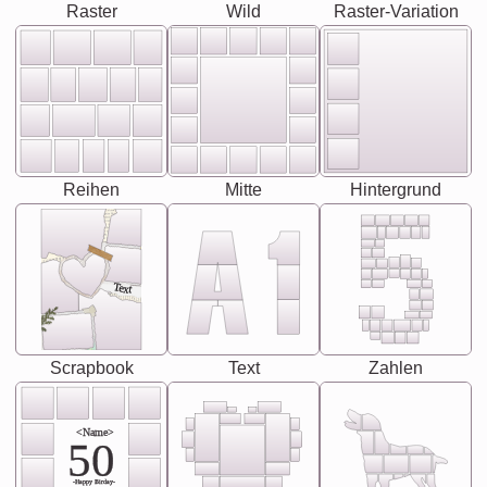
Raster
Wild
Raster-Variation
Reihen
Mitte
Hintergrund
Text
Scrapbook
Text
Zahlen
<Name>
50
-Happy Birday-