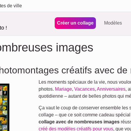
tes de ville
Créer un collage
Modèles
o !
nombreuses images
photomontages créatifs avec d
Les moments spéciaux de la vie, nous voulo
photos.
Mariage
,
Vacances
,
Anniversaires
, 
quotidienne – autant de belles photos qui mé
Ça vaut le coup de conserver ensemble les
collage – que ce soit comme cadeau spécial 
collage avec de nombreuses images
réuss
créé des modèles créatifs pour vous
, que vo