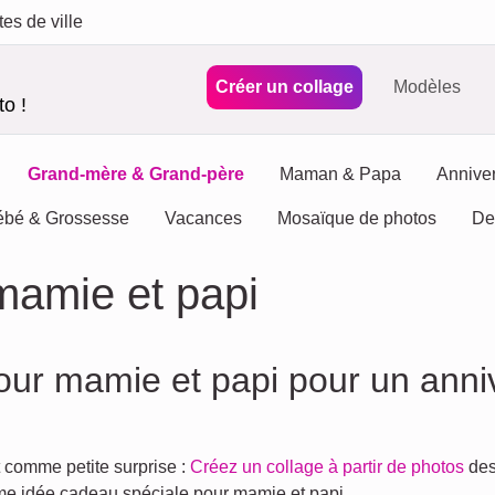
tes de ville
Créer un collage
Modèles
o !
Grand-mère & Grand-père
Maman & Papa
Anniver
ébé & Grossesse
Vacances
Mosaïque de photos
De
mamie et papi
our mamie et papi pour un anniv
 comme petite surprise :
Créez un collage à partir de photos
de
me idée cadeau spéciale pour mamie et papi.