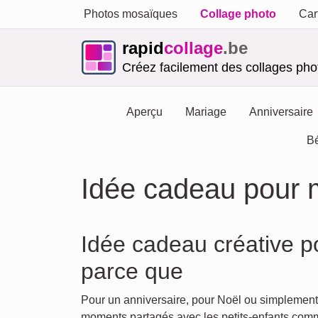
Photos mosaïques
Collage photo
Car
rapid
collage
.be
Créez facilement des collages phot
Aperçu
Mariage
Anniversaire
B
Idée cadeau pour 
Idée cadeau créative p
parce que
Pour un anniversaire, pour Noël ou simplement
moments partagés avec les petits-enfants com