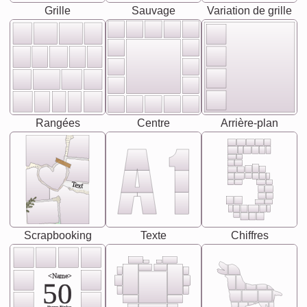
Grille
Sauvage
Variation de grille
Rangées
Centre
Arrière-plan
Text
Scrapbooking
Texte
Chiffres
<Name>
50