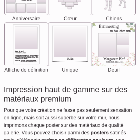
-Happy Birday-
Anniversaire
Cœur
Chiens
Erinnerung
an das leben uan
Best Friend
[<NAME>] Noun, feminie
The person who understands you without explanation
you accepts just as you are. She's your partner in life's,
chaos your biggest supporter, and the one with whom
Margarete Hof
PARIS
you share your best memories.
Synonyms: Soulmate, closet confidante, sister at
heart person, life partner in adventure.
02.05.1940 - 08.04.2021
Affiche de définition
Unique
Deuil
Impression haut de gamme sur des
matériaux premium
Pour que votre création ne fasse pas seulement sensation
en ligne, mais soit aussi superbe sur votre mur, nous
imprimons chaque poster sur des matériaux de qualité
galerie. Vous pouvez choisir parmi des
posters
satinés