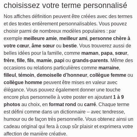
choisissez votre terme personnalisé
Nos affiches définition peuvent être créées avec des termes
et des textes entièrement personnalisables. Vous pouvez
choisir parmi de nombreux modèles populaires : par
exemple
meilleure amie
,
meilleur ami
,
personne chère à
votre cœur
,
âme sœur
ou
bestie
. Vous trouverez aussi de
belles idées pour la famille, comme
maman
,
papa
,
sœur
,
frère
,
fille
,
fils
,
mamie
,
papi
ou
grands-parents
. Même des
occasions ou relations particulières comme
marraine
,
filleul
,
témoin
,
demoiselle d’honneur
,
collègue femme
ou
collègue homme
peuvent être mises en valeur avec
élégance. Vous pouvez également donner une touche
encore plus personnelle à votre poster en ajoutant
1 à 9
photos
au choix, en
format rond
ou
carré
. Chaque terme
est défini comme dans un dictionnaire – avec tendresse,
humour ou de façon très personnelle. Vous obtenez ainsi un
cadeau original qui fera à coup sûr plaisir et exprimera votre
affection de manière créative.