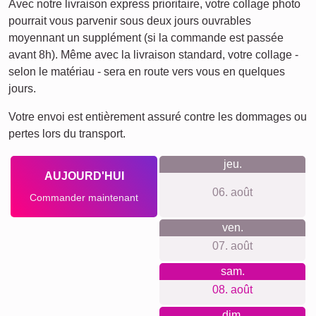
Ce que nous défendons
Nous sommes fiers de notre philosophie du magasin axée
sur la transparence et le respect de la vie privée. Aucune
inscription n'est requise et il n'y a pas de frais cachés. De
plus, nous privilégions l'utilisation de matériaux durables et
adoptons une production neutre en carbone. Votre
satisfaction est notre priorité et cela se reflète dans nos
excellentes évaluations clients.
Quelque chose pour chaque
occasion...
Ce produit est une superbe idée cadeau pour de
nombreuses occasions : anniversaires, cadeaux
d'entreprise, inaugurations ou simple remerciement pour un