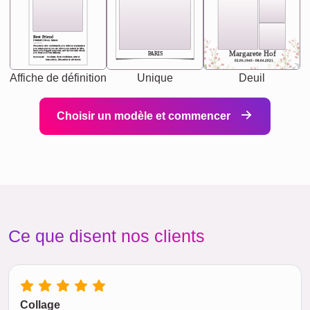
Best Friend
[<NAME>] Noun, feminie
The person who understands you without explanation
you accepts just as you are. She's your partner in life's,
chaos your biggest supporter, and the one with whom
Margarete Hof
PARIS
you share your best memories.
Synonyms: Soulmate, closet confidante, sister at
heart person, life partner in adventure.
02.05.1940 - 08.04.2021
Affiche de définition
Unique
Deuil
Choisir un modèle et commencer
Ce que disent nos clients
Collage