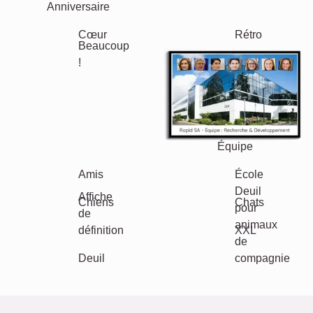
Jubilé
Retraite
Texte
Chiffres