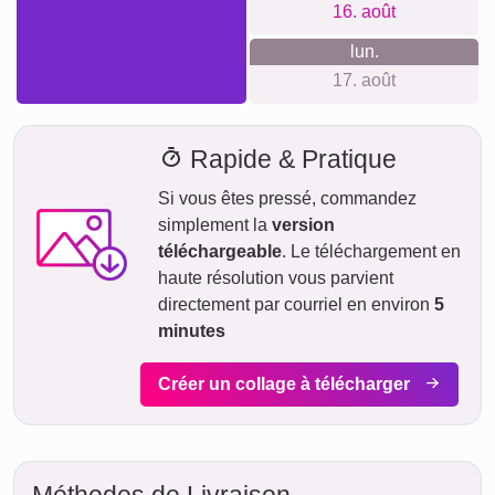
Avec notre livraison express prioritaire, votre collage photo
pourrait vous parvenir sous deux jours ouvrables
moyennant un supplément (si la commande est passée
avant 8h). Même avec la livraison standard, votre collage -
selon le matériau - sera en route vers vous en quelques
jours.
Votre envoi est entièrement assuré contre les dommages ou
pertes lors du transport.
jeu.
AUJOURD'HUI
06. août
Commander maintenant
ven.
07. août
sam.
08. août