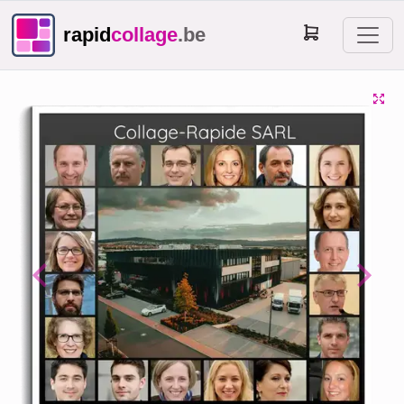
rapid
collage
.be
Previous
Next