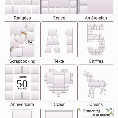
Rangées
Centre
Arrière-plan
Text
Scrapbooking
Texte
Chiffres
<Name>
50
-Happy Birday-
Anniversaire
Cœur
Chiens
Erinnerung
an das leben uan