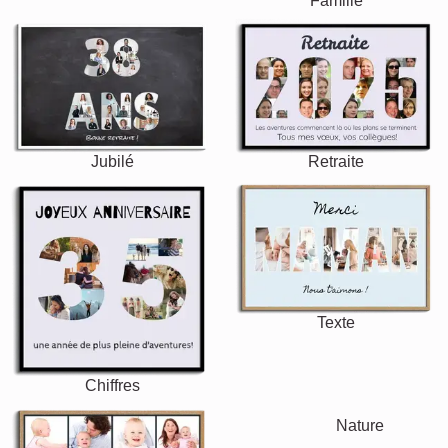
Famille
Jubilé
Retraite
Texte
Chiffres