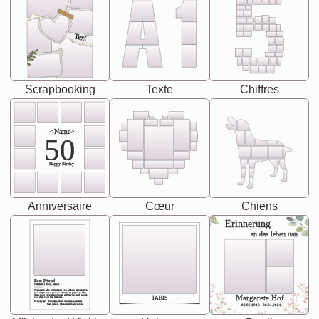
Text
Scrapbooking
Texte
Chiffres
<Name>
50
-Happy Birday-
Anniversaire
Cœur
Chiens
Erinnerung
an das leben uan
Best Friend
[<NAME>] Noun, feminie
The person who understands you without explanation
you accepts just as you are. She's your partner in life's,
chaos your biggest supporter, and the one with whom
Margarete Hof
PARIS
you share your best memories.
Synonyms: Soulmate, closet confidante, sister at
heart person, life partner in adventure.
02.05.1940 - 08.04.2021