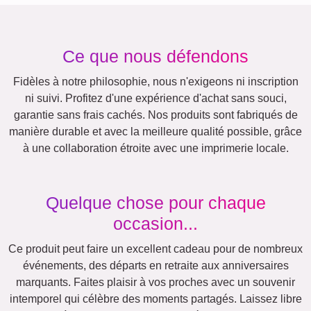
Rétro
Cœur
Équipe
Beaucoup !