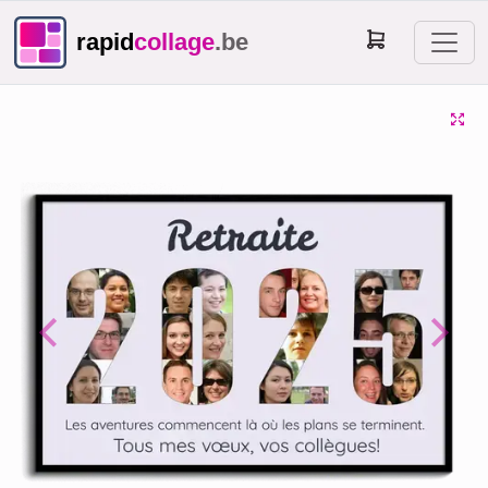
rapid
collage
.be
Previous
Next