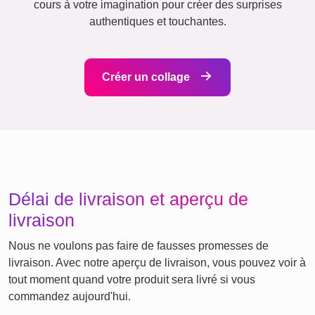
Amis
École
Chats