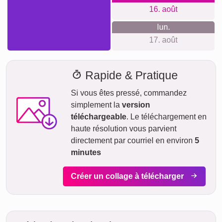
Délai de livraison et aperçu de
livraison
Nous ne voulons pas faire de fausses promesses de
livraison. Avec notre aperçu de livraison, vous pouvez voir à
tout moment quand votre produit sera livré si vous
commandez aujourd'hui.
Avec notre livraison express prioritaire, votre collage photo
pourrait vous parvenir sous deux jours ouvrables
moyennant un supplément (si la commande est passée
avant 8h). Même avec la livraison standard, votre collage -
selon le matériau - sera en route vers vous en quelques
jours.
Votre envoi est entièrement assuré contre les dommages ou
pertes lors du transport.
jeu.
AUJOURD'HUI
06. août