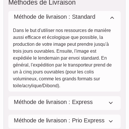
Commander maintenant
ven.
07. août
sam.
08. août
dim.
09. août
lun.
10. août
mar.
11. août
mer.
12. août
jeu.
13. août