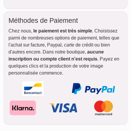
ven.
14. août
STANDARD
sam.
Livraison
entre
jeu. 13. août.
15. août
et mer. 19. août.
dim.
16. août
lun.
17. août
Rapide & Pratique
Si vous êtes pressé, commandez
simplement la
version
téléchargeable
. Le téléchargement en
haute résolution vous parvient