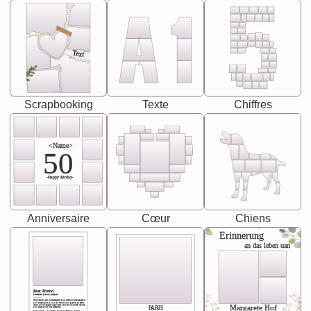
Text
Scrapbooking
Texte
Chiffres
<Name>
50
-Happy Birday-
Anniversaire
Cœur
Chiens
Erinnerung
an das leben uan
Best Friend
[<NAME>] Noun, feminie
The person who understands you without explanation
you accepts just as you are. She's your partner in life's,
chaos your biggest supporter, and the one with whom
Margarete Hof
PARIS
you share your best memories.