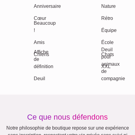
Maman & Papa
Enfants
Mamie & Papi