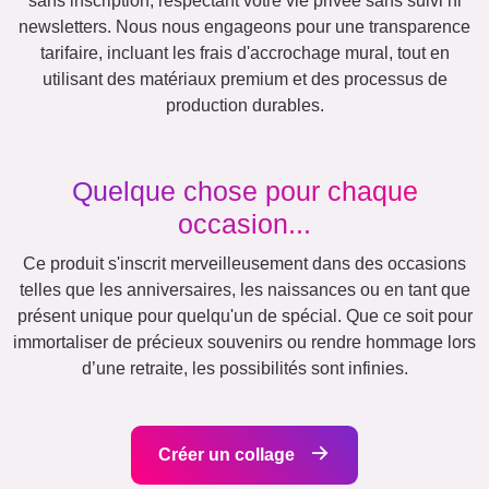
Famille
Jubilé
Retraite
Texte
Chiffres