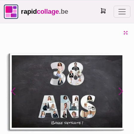
rapid
collage
.be
Previous
Next