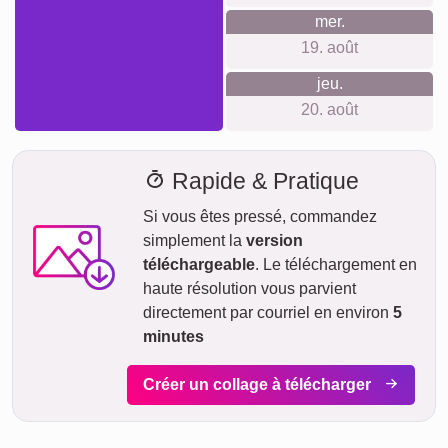
Délai de livraison et aperçu de
livraison
Nous ne voulons pas faire de fausses promesses de
livraison. Avec notre aperçu de livraison, vous pouvez voir à
tout moment quand votre produit sera livré si vous
commandez aujourd'hui.
Avec notre livraison express prioritaire, votre collage photo
pourrait vous parvenir sous deux jours ouvrables
moyennant un supplément (si la commande est passée
avant 8h). Même avec la livraison standard, votre collage -
selon le matériau - sera en route vers vous en quelques
jours.
Votre envoi est entièrement assuré contre les dommages ou