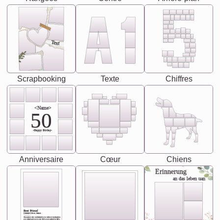
Text
Scrapbooking
Texte
Chiffres
<Name>
50
-Happy Birday-
Anniversaire
Cœur
Chiens
Erinnerung
an das leben uan
Best Friend
[<NAME>] Noun, feminie
The person who understands you without explanation
you accepts just as you are. She's your partner in life's,