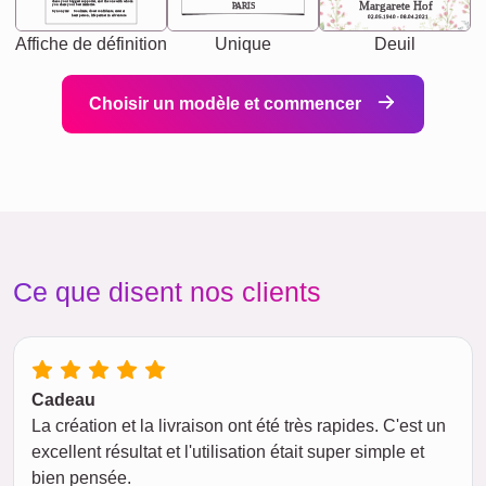
chaos your biggest supporter, and the one with whom
Margarete Hof
PARIS
you share your best memories.
Synonyms: Soulmate, closet confidante, sister at
heart person, life partner in adventure.
02.05.1940 - 08.04.2021
Affiche de définition
Unique
Deuil
Choisir un modèle et commencer
Ce que disent nos clients
Cadeau
La création et la livraison ont été très rapides. C'est un
excellent résultat et l'utilisation était super simple et
bien pensée.