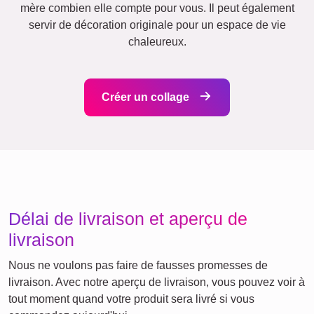
Cœur
Équipe
Beaucoup !
École