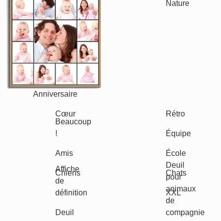
Jubilé
Retraite
Texte
Chiffres