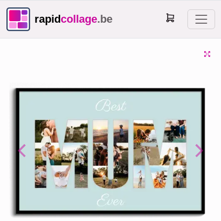
rapid
collage
.be
Previous
Next