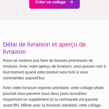
Saisonnier
Villes
Maman
Classique
Naissance
&
Mamie
Enfants
Papa