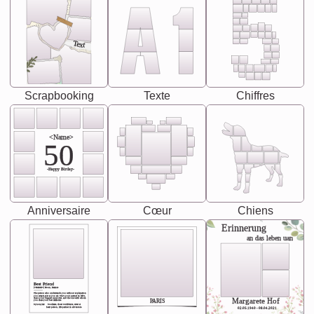
Text
Scrapbooking
Texte
Chiffres
<Name>
50
-Happy Birday-
Anniversaire
Cœur
Chiens
Erinnerung
an das leben uan
Best Friend
[<NAME>] Noun, feminie
The person who understands you without explanation
you accepts just as you are. She's your partner in life's,
chaos your biggest supporter, and the one with whom
Margarete Hof
PARIS
you share your best memories.
Synonyms: Soulmate, closet confidante, sister at
heart person, life partner in adventure.
02.05.1940 - 08.04.2021