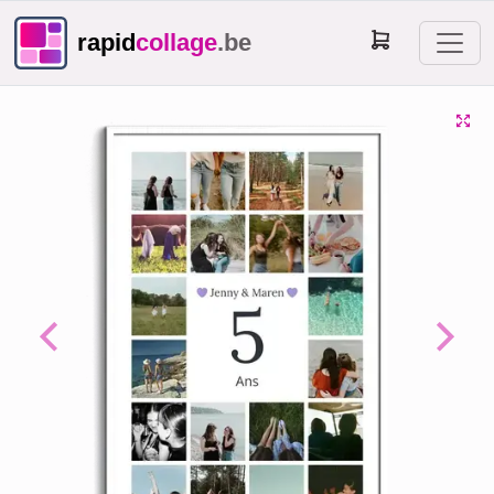
rapid
collage
.be
Previous
Next