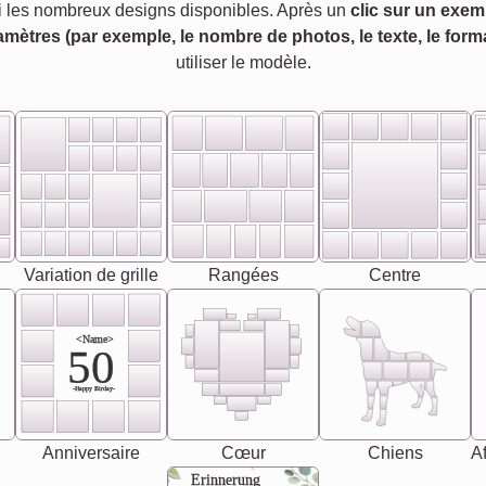
 les nombreux designs disponibles. Après un
clic sur un exem
amètres (par exemple, le nombre de photos, le texte, le forma
utiliser le modèle.
Variation de grille
Rangées
Centre
<Name>
50
-Happy Birday-
Anniversaire
Cœur
Chiens
Af
Erinnerung