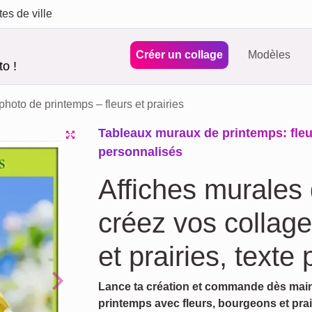
tes de ville
Créer un collage
Modèles
o !
hoto de printemps – fleurs et prairies
Tableaux muraux de printemps: fleurs
personnalisés
Affiches murales
créez vos collage
et prairies, texte
Lance ta création et commande dès main
Next
printemps avec fleurs, bourgeons et pra