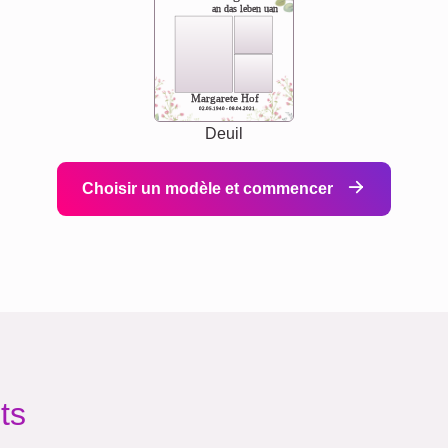
an das leben uan
Margarete Hof
02.05.1940 - 08.04.2021
Deuil
Choisir un modèle et commencer
ts