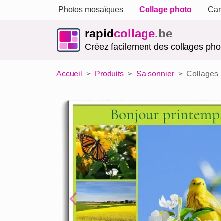
Photos mosaïques
Collage photo
Car
rapid
collage
.be
Créez facilement des collages phot
Accueil
Produits
Saisonnier
Collages p
Previous