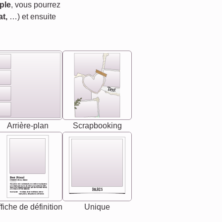
ple
, vous pourrez
t,
…) et ensuite
Text
Arrière-plan
Scrapbooking
Best Friend
[<NAME>] Noun, feminie
The person who understands you without explanation
you accepts just as you are. She's your partner in life's,
chaos your biggest supporter, and the one with whom
PARIS
you share your best memories.
Synonyms: Soulmate, closet confidante, sister at
heart person, life partner in adventure.
fiche de définition
Unique