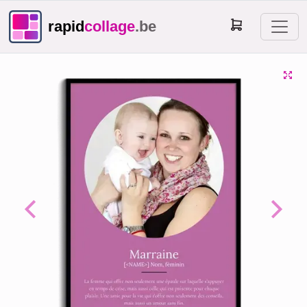
rapid
collage
.be
Previous
Next