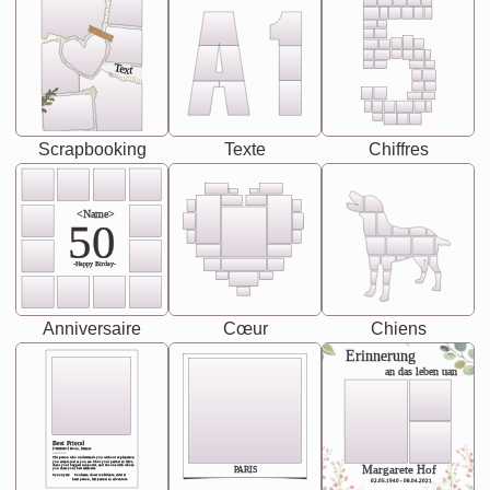
Text
Scrapbooking
Texte
Chiffres
<Name>
50
-Happy Birday-
Anniversaire
Cœur
Chiens
Erinnerung
an das leben uan
Best Friend
[<NAME>] Noun, feminie
The person who understands you without explanation
you accepts just as you are. She's your partner in life's,
chaos your biggest supporter, and the one with whom
Margarete Hof
PARIS
you share your best memories.
Synonyms: Soulmate, closet confidante, sister at
heart person, life partner in adventure.
02.05.1940 - 08.04.2021