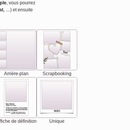
ple
, vous pourrez
t,
…) et ensuite
Text
Arrière-plan
Scrapbooking
Best Friend
[<NAME>] Noun, feminie
The person who understands you without explanation
you accepts just as you are. She's your partner in life's,
chaos your biggest supporter, and the one with whom
PARIS
you share your best memories.
Synonyms: Soulmate, closet confidante, sister at
heart person, life partner in adventure.
fiche de définition
Unique