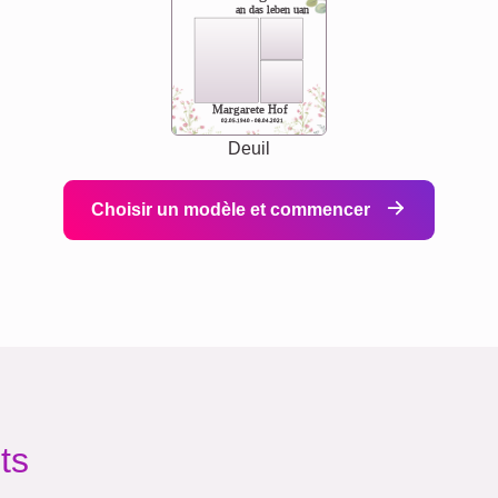
an das leben uan
Margarete Hof
02.05.1940 - 08.04.2021
Deuil
Choisir un modèle et commencer
ts