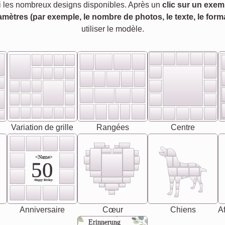
 les nombreux designs disponibles. Après un
clic sur un exem
amètres (par exemple, le nombre de photos, le texte, le forma
utiliser le modèle.
Variation de grille
Rangées
Centre
<Name>
50
-Happy Birday-
Anniversaire
Cœur
Chiens
Af
Erinnerung