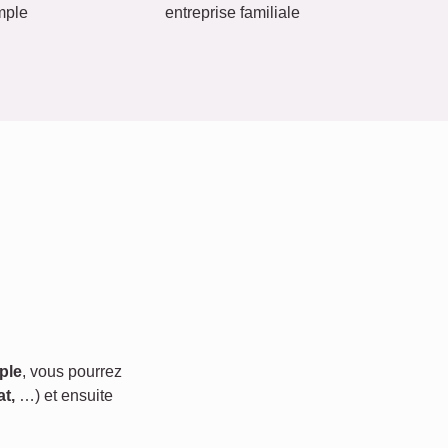
mple
entreprise familiale
ple
, vous pourrez
t,
…) et ensuite