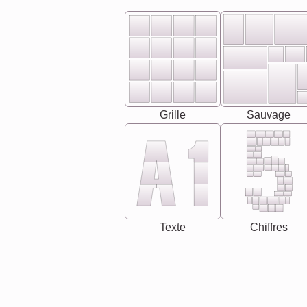
Grille
Sauvage
Texte
Chiffres