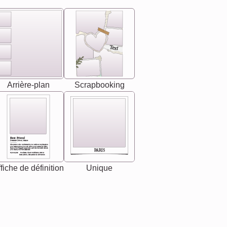
Text
Arrière-plan
Scrapbooking
Best Friend
[<NAME>] Noun, feminie
The person who understands you without explanation
you accepts just as you are. She's your partner in life's,
chaos your biggest supporter, and the one with whom
PARIS
you share your best memories.
Synonyms: Soulmate, closet confidante, sister at
heart person, life partner in adventure.
fiche de définition
Unique