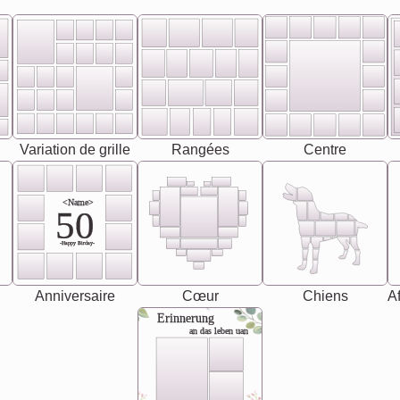
Variation de grille
Rangées
Centre
<Name>
50
-Happy Birday-
Anniversaire
Cœur
Chiens
Af
Erinnerung
an das leben uan