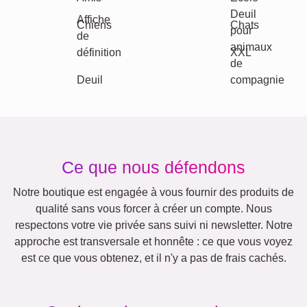
Classique
Naissance
Maman & Papa
Enfants
Mamie & Papi