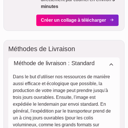
moyennant un supplément (si la commande est passée
avant 8h). Même avec la livraison standard, votre collage -
selon le matériau - sera en route vers vous en quelques
jours.
Votre envoi est entièrement assuré contre les dommages ou
pertes lors du transport.
sam.
AUJOURD'HUI
08. août
Commander maintenant
dim.
09. août
lun.
10. août
mar.
11. août