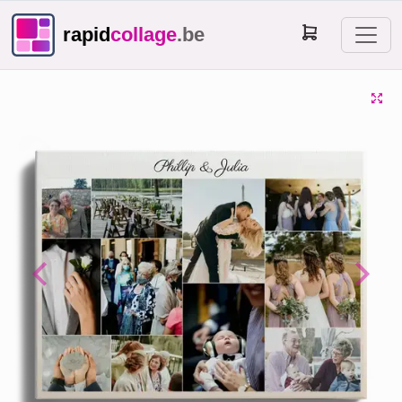
rapid
collage
.be
Previous
Next