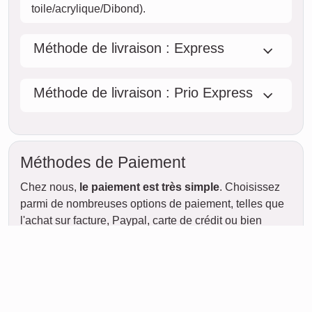
mer.
12. août
jeu.
13. août
ven.
14. août
sam.
15. août
dim.
STANDARD
16. août
Livraison
entre
ven. 14. août.
lun.
et jeu. 20. août.
17. août
mar.
18. août