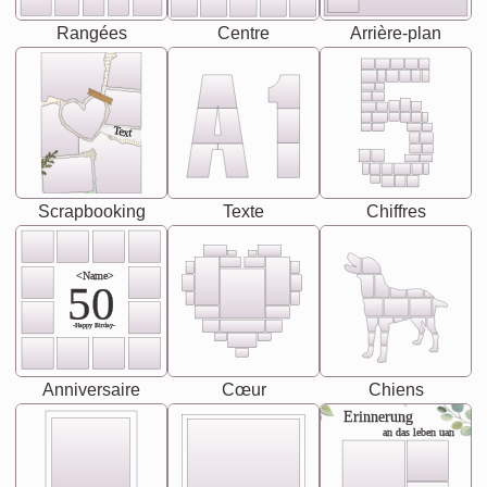
Rangées
Centre
Arrière-plan
Text
Scrapbooking
Texte
Chiffres
<Name>
50
-Happy Birday-
Anniversaire
Cœur
Chiens
Erinnerung
an das leben uan