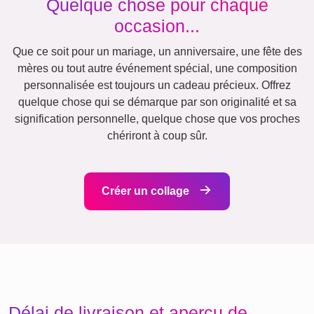
Famille
Jubilé
Retraite
Chiffres
Texte
Nature