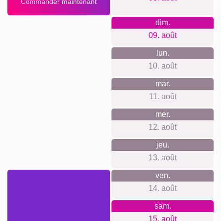
Ce que nous défendons
Notre boutique est engagée à vous fournir des produits de
qualité sans vous forcer à créer un compte. Nous
respectons votre vie privée sans suivi ni newsletter. Notre
approche est transversale et honnête : ce que vous voyez
est ce que vous obtenez, et il n'y a pas de frais cachés.
Quelque chose pour chaque
occasion...
Que ce soit pour un mariage, un anniversaire, une fête des
mères ou tout autre événement spécial, une composition
personnalisée est toujours un cadeau précieux. Offrez
quelque chose qui se démarque par son originalité et sa
signification personnelle, quelque chose que vos proches
chériront à coup sûr.