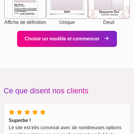
Best Friend
[<NAME>] Noun, feminie
The person who understands you without explanation
you accepts just as you are. She's your partner in life's,
chaos your biggest supporter, and the one with whom
Margarete Hof
PARIS
you share your best memories.
Synonyms: Soulmate, closet confidante, sister at
heart person, life partner in adventure.
02.05.1940 - 08.04.2021
Affiche de définition
Unique
Deuil
Choisir un modèle et commencer
Ce que disent nos clients
Superbe !
Le site est très convivial avec de nombreuses options