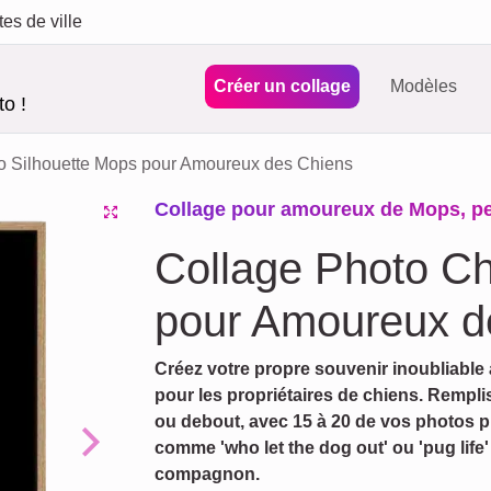
tes de ville
Créer un collage
Modèles
o !
o Silhouette Mops pour Amoureux des Chiens
Collage pour amoureux de Mops, per
Collage Photo Ch
pour Amoureux 
Créez votre propre souvenir inoubliable 
pour les propriétaires de chiens. Remplis
ou debout, avec 15 à 20 de vos photos p
comme 'who let the dog out' ou 'pug life
Next
compagnon.