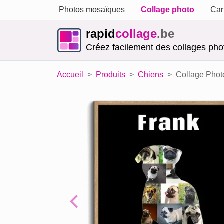
Photos mosaïques
Collage photo
Car
rapid
collage
.be
Créez facilement des collages phot
Accueil
Produits
Chiens
Collage Phot
Previous