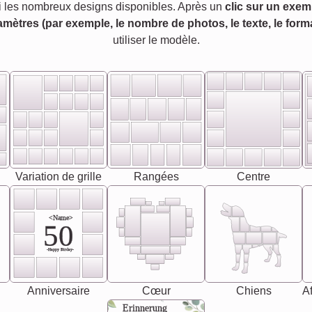
 les nombreux designs disponibles. Après un
clic sur un exem
amètres (par exemple, le nombre de photos, le texte, le forma
utiliser le modèle.
Variation de grille
Rangées
Centre
<Name>
50
-Happy Birday-
Anniversaire
Cœur
Chiens
Af
Erinnerung