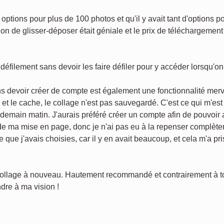
options pour plus de 100 photos et qu'il y avait tant d'options p
on de glisser-déposer était géniale et le prix de téléchargement 
défilement sans devoir les faire défiler pour y accéder lorsqu'o
s devoir créer de compte est également une fonctionnalité merv
s et le cache, le collage n'est pas sauvegardé. C'est ce qui m'es
endemain matin. J'aurais préféré créer un compte afin de pouvoir
 de ma mise en page, donc je n'ai pas eu à la repenser complèt
e que j'avais choisies, car il y en avait beaucoup, et cela m'a p
 collage à nouveau. Hautement recommandé et contrairement à tout
dre à ma vision !