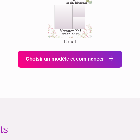
an das leben uan
Margarete Hof
02.05.1940 - 08.04.2021
Deuil
Choisir un modèle et commencer
ts