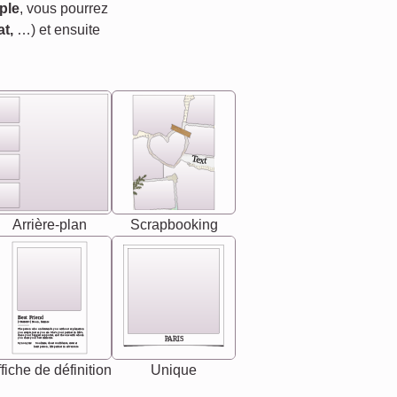
ple
, vous pourrez
t,
…) et ensuite
Text
Arrière-plan
Scrapbooking
Best Friend
[<NAME>] Noun, feminie
The person who understands you without explanation
you accepts just as you are. She's your partner in life's,
chaos your biggest supporter, and the one with whom
PARIS
you share your best memories.
Synonyms: Soulmate, closet confidante, sister at
heart person, life partner in adventure.
fiche de définition
Unique