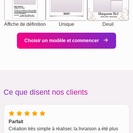
Best Friend
[<NAME>] Noun, feminie
The person who understands you without explanation
you accepts just as you are. She's your partner in life's,
chaos your biggest supporter, and the one with whom
Margarete Hof
PARIS
you share your best memories.
Synonyms: Soulmate, closet confidante, sister at
heart person, life partner in adventure.
02.05.1940 - 08.04.2021
Affiche de définition
Unique
Deuil
Choisir un modèle et commencer
Ce que disent nos clients
Parfait
Création très simple à réaliser, la livraison a été plus