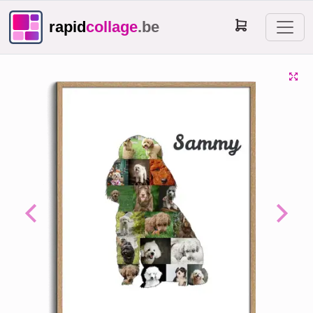
rapid
collage
.be
Previous
Next