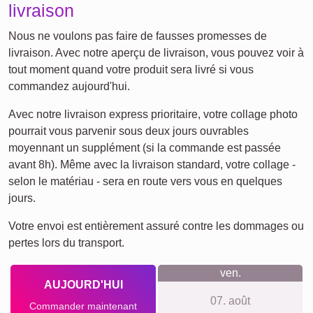
Ce que nous défendons
Nous nous engageons à vous offrir une expérience d'achat
transparente et respectueuse de votre vie privée. Pas
besoin de créer un compte et aucun suivi ne sera effectué.
Nos prix sont clairs et incluent toujours le nécessaire pour
accrocher votre œuvre au mur. Nous vous garantissons une
impression de qualité sur des matériaux premium tout en
respectant l’environnement grâce à nos pratiques durables.
Quelque chose pour chaque
occasion...
Votre collage personnalisé est une idée cadeau idéale pour
de nombreuses occasions, que ce soit pour un
anniversaire, Noël, ou seulement pour faire plaisir à un ami