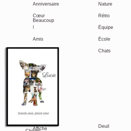
Autres idées, exemples:
Vacances
Mariage
Events
Scrapbook
Saisonnier
Villes
Naissance