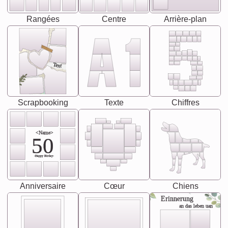
Rangées
Centre
Arrière-plan
Text
Scrapbooking
Texte
Chiffres
<Name>
50
-Happy Birday-
Anniversaire
Cœur
Chiens
Erinnerung
an das leben uan