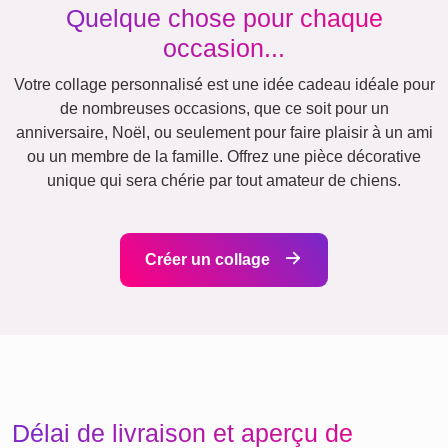
Chats
Deuil
Affiche
Chiens
pour
de
animaux
définition
XXL
de
Deuil
compagnie