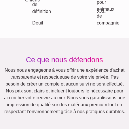
Maman
Classique
&
Mamie
Enfants
Papa
&
Papi
Famille
Jubilé
Retraite
Chiffres
Texte
Anniversaire
Nature
Cœur
Rétro
Beaucoup
!
Équipe
Amis
École